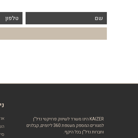
שם
טלפון
ני
אוד
KAIZER
הינו משרד לשיווק פרויקטי נדל"ן
למגורים המספק מעטפת 360 ליזמים, קבלנים
השי
וחברות נדל"ן בכל היקף.
סיו