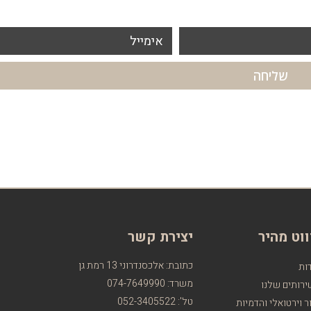
אימייל
שליחה
ווט מהיר
יצירת קשר
כתובת: אלכסנדרוני 13 רמת גן
ות
משרד: 074-7649990
רותים שלנו
טל': 052-3405522
ר וירטואלי והדמיות