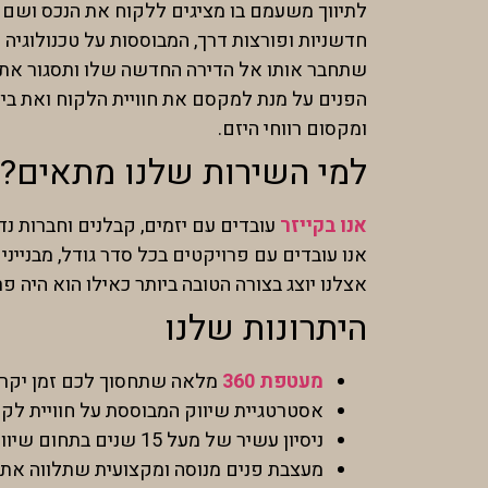
לתיווך משעמם בו מציגים ללקוח את הנכס ושם נ
חדשניות ופורצות דרך, המבוססות על טכנולוגיה 
שתחבר אותו אל הדירה החדשה שלו ותסגור את הע
הפנים על מנת למקסם את חוויית הלקוח ואת ביצו
ומקסום רווחי היזם.
למי השירות שלנו מתאים?
אנו בקייזר
עובדים עם יזמים, קבלנים וחברות 
אנו עובדים עם פרויקטים בכל סדר גודל, מבנייני
אצלנו יוצג בצורה הטובה ביותר כאילו הוא היה פר
היתרונות שלנו
מעטפת 360
מלאה שתחסוך לכם זמן יקר ב
אסטרטגיית שיווק המבוססת על חוויית לקוח
ניסיון עשיר של מעל 15 שנים בתחום שיווק נדל"ן למגורים ועיצוב פנים.
מעצבת פנים מנוסה ומקצועית שתלווה את הד